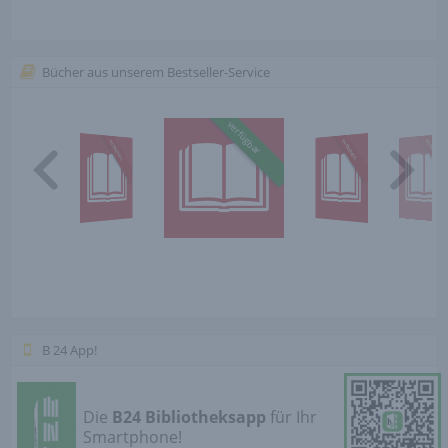
Bücher aus unserem Bestseller-Service
verfügbar
entliehen
entliehen
entliehen
B 24 App!
Die
B24 Bibliotheksapp
für Ihr
Smartphone!