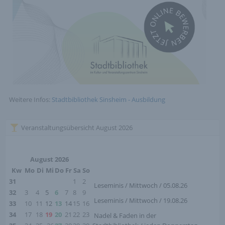
Weitere Infos:
Stadtbibliothek Sinsheim - Ausbildung
Veranstaltungsübersicht August 2026
August 2026
Kw
Mo
Di
Mi
Do
Fr
Sa
So
31
1
2
Leseminis / Mittwoch / 05.08.26
32
3
4
5
6
7
8
9
Leseminis / Mittwoch / 19.08.26
33
10
11
12
13
14
15
16
34
17
18
19
20
21
22
23
Nadel & Faden in der