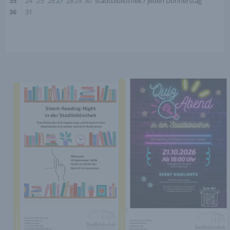
35
24
25
26
27
28
29
30
Stadtbibliothek / jeden Donnerstag
36
31