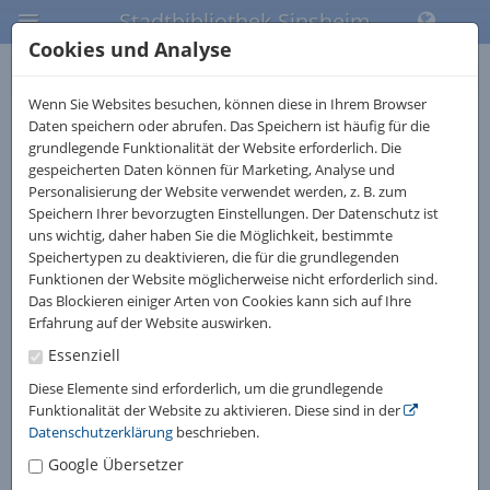
Stadtbibliothek Sinsheim
Cookies und Analyse
Wenn Sie Websites besuchen, können diese in Ihrem Browser
inkl. E-Medien
Daten speichern oder abrufen. Das Speichern ist häufig für die
grundlegende Funktionalität der Website erforderlich. Die
Willkommen im WebOPAC der Stadtbibliothek
gespeicherten Daten können für Marketing, Analyse und
Sinsheim
Personalisierung der Website verwendet werden, z. B. zum
Sie können über unseren gesamten Medienbestand recherchieren
Speichern Ihrer bevorzugten Einstellungen. Der Datenschutz ist
(
73.465
Medien),
uns wichtig, daher haben Sie die Möglichkeit, bestimmte
Verlängerungen vornehmen und Ihr Leserkonto einsehen.
Speichertypen zu deaktivieren, die für die grundlegenden
Funktionen der Website möglicherweise nicht erforderlich sind.
Das Blockieren einiger Arten von Cookies kann sich auf Ihre
Unsere neuen Bücher
Erfahrung auf der Website auswirken.
Essenziell
Diese Elemente sind erforderlich, um die grundlegende
Funktionalität der Website zu aktivieren. Diese sind in der
Datenschutzerklärung
beschrieben.
Google Übersetzer